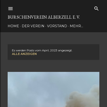
Direkt zum Hauptbereich
BURSCHENVEREIN ALBERZELL E. V.
HOME
DER VEREIN
VORSTAND
MEHR…
Es werden Posts vom April, 2023 angezeigt.
P
ALLE ANZEIGEN
o
s
t
s